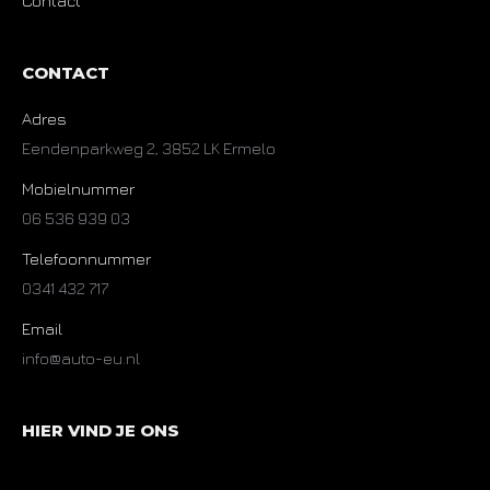
Contact
CONTACT
Adres
Eendenparkweg 2, 3852 LK Ermelo
Mobielnummer
06 536 939 03
Telefoonnummer
0341 432 717
Email
info@auto-eu.nl
HIER VIND JE ONS