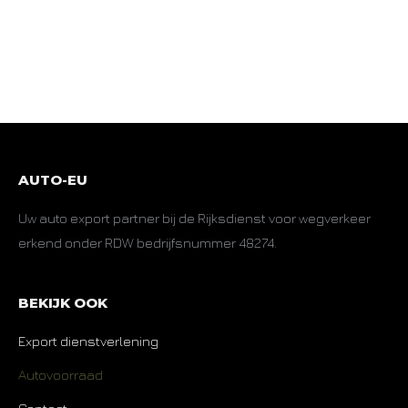
AUTO-EU
Uw auto export partner bij de Rijksdienst voor wegverkeer
erkend onder RDW bedrijfsnummer 48274.
BEKIJK OOK
Export dienstverlening
Autovoorraad